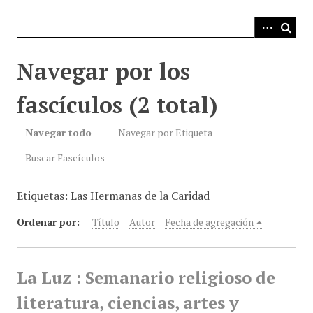
i
n
c
i
Navegar por los
p
a
fascículos (2 total)
l
Navegar todo
Navegar por Etiqueta
Buscar Fascículos
Etiquetas: Las Hermanas de la Caridad
Ordenar por:
Título
Autor
Fecha de agregación
La Luz : Semanario religioso de
literatura, ciencias, artes y