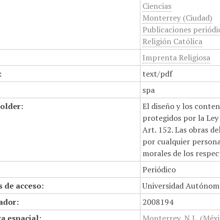
Ciencias
Monterrey (Ciudad)
Publicaciones periódi
Religión Católica
Imprenta Religiosa
:
text/pdf
spa
older:
El diseño y los conte
protegidos por la Ley 
Art. 152. Las obras d
por cualquier persona,
morales de los respec
Periódico
 de acceso:
Universidad Autónom
cador:
2008194
a espacial:
Monterrey, N.L. (Méxi