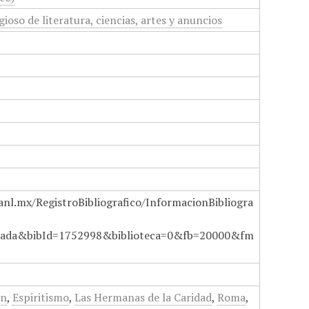
gioso de literatura, ciencias, artes y anuncios
anl.mx/RegistroBibliografico/InformacionBibliogra
ada&bibId=1752998&biblioteca=0&fb=20000&fm
ón
,
Espiritismo
,
Las Hermanas de la Caridad
,
Roma
,