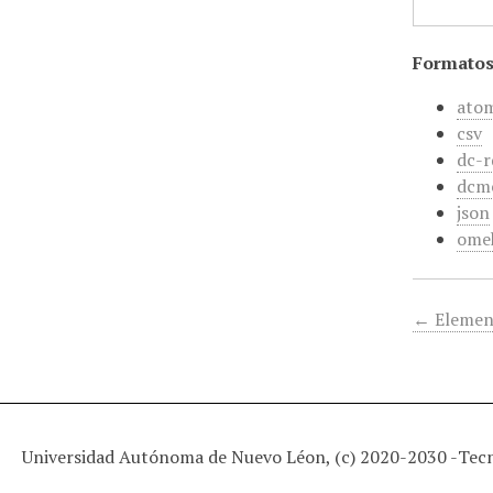
Formatos
ato
csv
dc-r
dcm
json
ome
← Elemen
Universidad Autónoma de Nuevo Léon, (c) 2020-2030 -
Tec