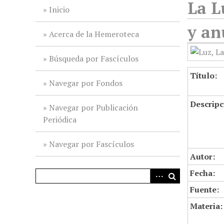
La L
i
Inicio
n
y an
c
Acerca de la Hemeroteca
i
p
Búsqueda por Fascículos
a
Título:
l
Navegar por Fondos
Descripc
Navegar por Publicación
Periódica
Navegar por Fascículos
Autor:
Fecha:
Fuente:
Materia: