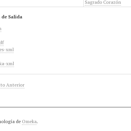
Sagrado Corazón
 de Salida
m
df
es-xml
ka-xml
to Anterior
nología de
Omeka
.