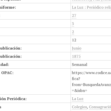
niforme:
La Luz : Periódico reli
:
27
3
2
12
ublicación:
Junio
ublicación:
1875
idad:
Semanal
n OPAC:
https://www.codice.u
fica?
from=BusquedaAvanz
=&isbn=
ión Periódica:
La Luz
s
Colegios
,
Consagraci