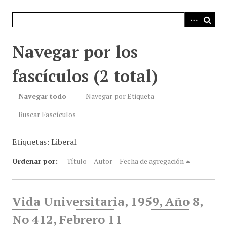
i
n
c
i
Navegar por los
p
a
fascículos (2 total)
l
Navegar todo
Navegar por Etiqueta
Buscar Fascículos
Etiquetas: Liberal
Ordenar por:
Título
Autor
Fecha de agregación
Vida Universitaria, 1959, Año 8,
No 412, Febrero 11