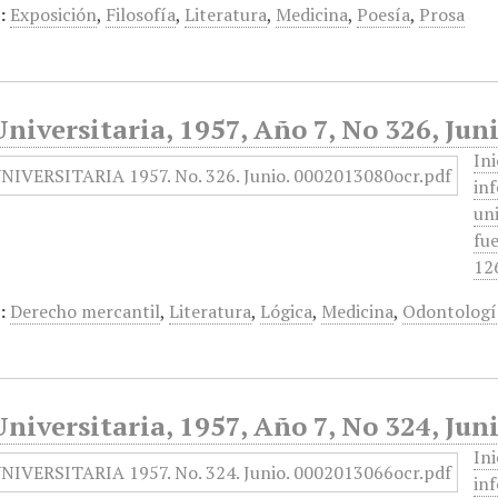
:
Exposición
,
Filosofía
,
Literatura
,
Medicina
,
Poesía
,
Prosa
niversitaria, 1957, Año 7, No 326, Jun
In
in
uni
fue
12
:
Derecho mercantil
,
Literatura
,
Lógica
,
Medicina
,
Odontologí
niversitaria, 1957, Año 7, No 324, Jun
In
in