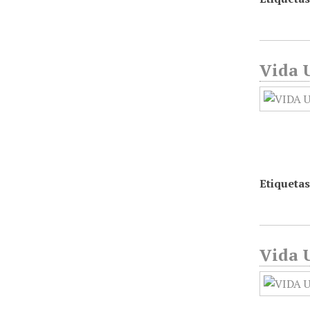
Vida U
Etiquetas
Vida U