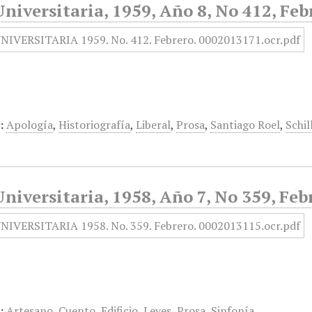
niversitaria, 1959, Año 8, No 412, Feb
:
Apología
,
Historiografía
,
Liberal
,
Prosa
,
Santiago Roel
,
Schil
niversitaria, 1958, Año 7, No 359, Feb
:
Artesano
,
Cuento
,
Edificio
,
Leyes
,
Prosa
,
Sinfonía