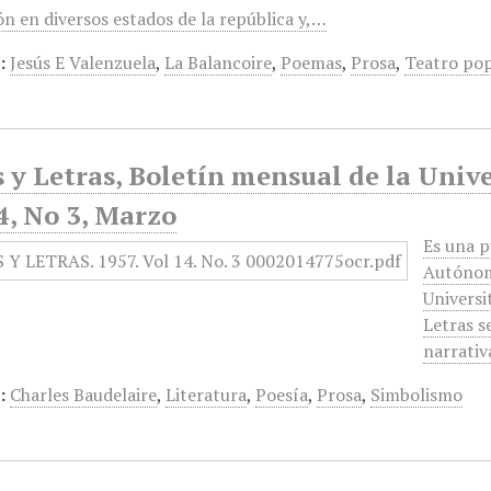
ón en diversos estados de la república y,…
:
Jesús E Valenzuela
,
La Balancoire
,
Poemas
,
Prosa
,
Teatro pop
 y Letras, Boletín mensual de la Univ
4, No 3, Marzo
Es una p
Autónoma
Universi
Letras s
narrativ
:
Charles Baudelaire
,
Literatura
,
Poesía
,
Prosa
,
Simbolismo