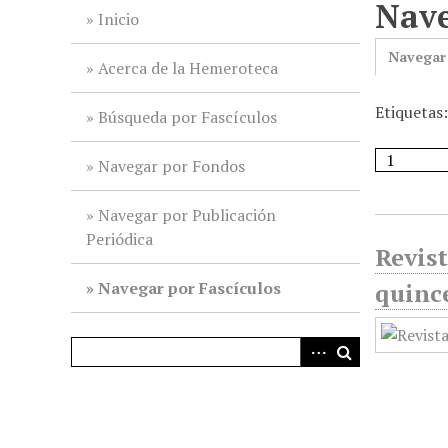
Nave
i
Inicio
n
Navegar
c
Acerca de la Hemeroteca
i
Etiquetas
p
Búsqueda por Fascículos
a
l
Navegar por Fondos
Navegar por Publicación
Periódica
Revist
Navegar por Fascículos
quinc