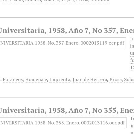
niversitaria, 1958, Año 7, No 357, Ene
I
i
u
f
1
:
Foráneos
,
Homenaje
,
Imprenta
,
Juan de Herrera
,
Prosa
,
Subs
niversitaria, 1958, Año 7, No 355, Ene
I
i
u