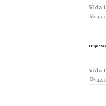
Vida U
Etiquetas
Vida U