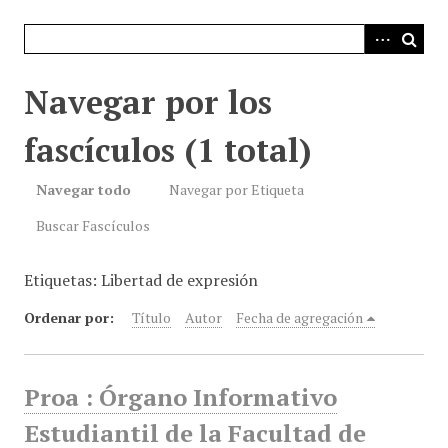
i
n
c
i
Navegar por los
p
a
fascículos (1 total)
l
Navegar todo
Navegar por Etiqueta
Buscar Fascículos
Etiquetas: Libertad de expresión
Ordenar por:
Título
Autor
Fecha de agregación
Proa : Órgano Informativo
Estudiantil de la Facultad de