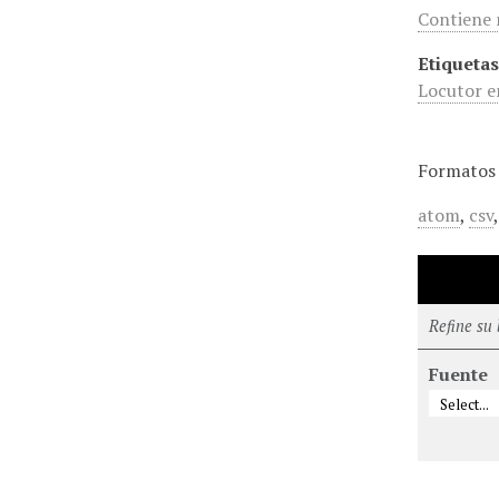
Contiene n
Etiquetas
Locutor e
Formatos 
atom
,
csv
Refine su
Fuente