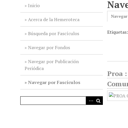
Nave
i
Inicio
n
Navegar
c
Acerca de la Hemeroteca
i
Etiquetas
p
Búsqueda por Fascículos
a
l
Navegar por Fondos
Navegar por Publicación
Periódica
Proa :
Navegar por Fascículos
Comun