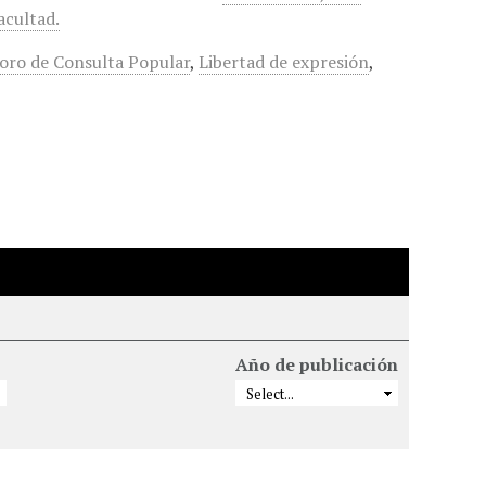
acultad.
oro de Consulta Popular
,
Libertad de expresión
,
Año de publicación