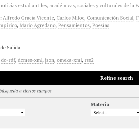
oticias estudiantiles, académicas, sociales y culturales de la F
:
Alfredo Gracia Vicente
,
Carlos Miloc
,
Comunicación Social
,
F
mpírico
,
Mario Agredano
,
Pensamientos
,
Poesías
de Salida
,
dc-rdf
,
dcmes-xml
,
json
,
omeka-xml
,
rss2
Refine search
 búsqueda a ciertos campos
Materia