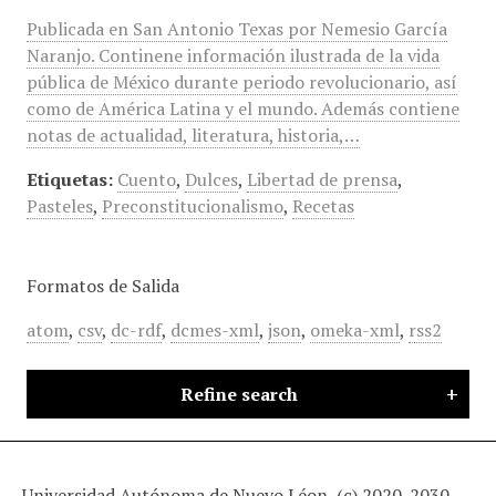
Publicada en San Antonio Texas por Nemesio García
Naranjo. Continene información ilustrada de la vida
pública de México durante periodo revolucionario, así
como de América Latina y el mundo. Además contiene
notas de actualidad, literatura, historia,…
Etiquetas:
Cuento
,
Dulces
,
Libertad de prensa
,
Pasteles
,
Preconstitucionalismo
,
Recetas
Formatos de Salida
atom
,
csv
,
dc-rdf
,
dcmes-xml
,
json
,
omeka-xml
,
rss2
Refine search
Universidad Autónoma de Nuevo Léon, (c) 2020-2030 -