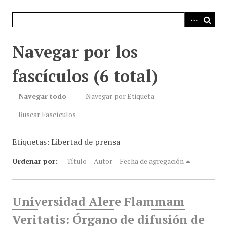
i
n
c
i
Navegar por los
p
a
fascículos (6 total)
l
Navegar todo
Navegar por Etiqueta
Buscar Fascículos
Etiquetas: Libertad de prensa
Ordenar por:
Título
Autor
Fecha de agregación
Universidad Alere Flammam
Veritatis: Órgano de difusión de