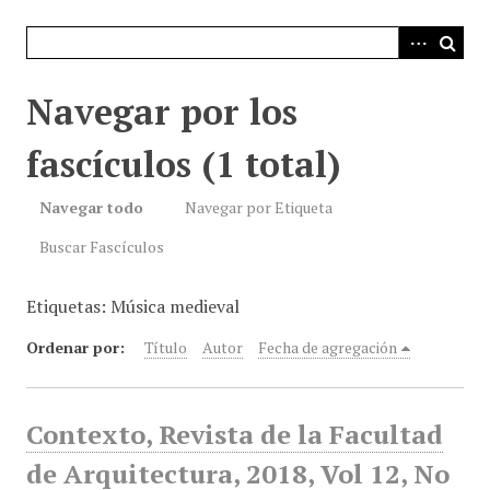
i
n
c
i
Navegar por los
p
a
fascículos (1 total)
l
Navegar todo
Navegar por Etiqueta
Buscar Fascículos
Etiquetas: Música medieval
Ordenar por:
Título
Autor
Fecha de agregación
Contexto, Revista de la Facultad
de Arquitectura, 2018, Vol 12, No