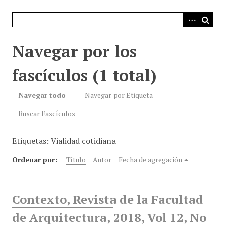
i
n
c
i
Navegar por los
p
a
fascículos (1 total)
l
Navegar todo
Navegar por Etiqueta
Buscar Fascículos
Etiquetas: Vialidad cotidiana
Ordenar por:
Título
Autor
Fecha de agregación
Contexto, Revista de la Facultad
de Arquitectura, 2018, Vol 12, No