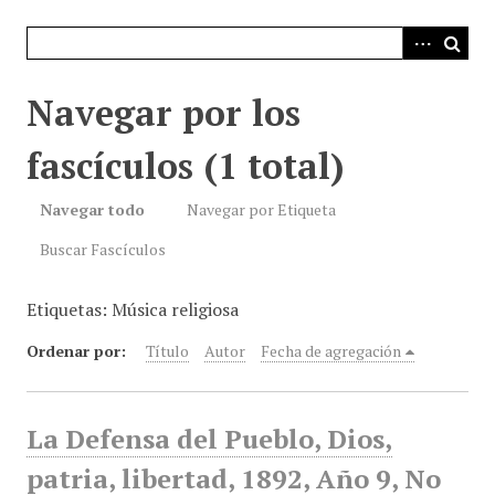
i
n
c
i
Navegar por los
p
a
fascículos (1 total)
l
Navegar todo
Navegar por Etiqueta
Buscar Fascículos
Etiquetas: Música religiosa
Ordenar por:
Título
Autor
Fecha de agregación
La Defensa del Pueblo, Dios,
patria, libertad, 1892, Año 9, No