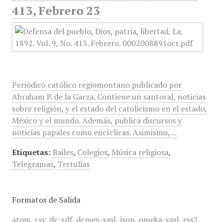
413, Febrero 23
Periódico católico regiomontano publicado por
Abraham P. de la Garza. Contiene un santoral, noticias
sobre religión, y el estado del catolicismo en el estado,
México y el mundo. Además, publica discursos y
noticias papales como encíclicas. Asimismo,…
Etiquetas:
Bailes
,
Colegios
,
Música religiosa
,
Telegramas
,
Tertulias
Formatos de Salida
atom
,
csv
,
dc-rdf
,
dcmes-xml
,
json
,
omeka-xml
,
rss2