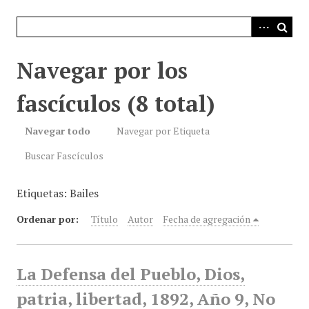
i
n
c
i
Navegar por los
p
a
fascículos (8 total)
l
Navegar todo
Navegar por Etiqueta
Buscar Fascículos
Etiquetas: Bailes
Ordenar por:
Título
Autor
Fecha de agregación
La Defensa del Pueblo, Dios,
patria, libertad, 1892, Año 9, No