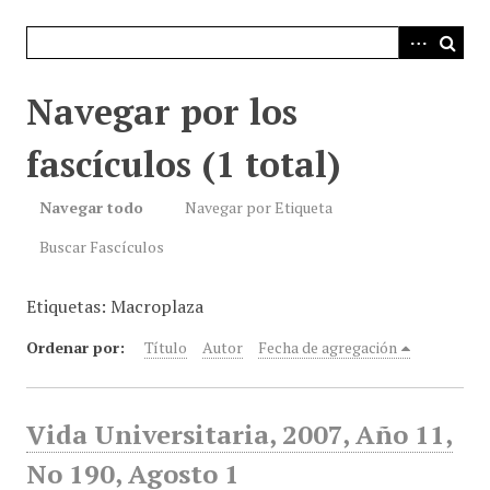
i
n
c
i
Navegar por los
p
a
fascículos (1 total)
l
Navegar todo
Navegar por Etiqueta
Buscar Fascículos
Etiquetas: Macroplaza
Ordenar por:
Título
Autor
Fecha de agregación
Vida Universitaria, 2007, Año 11,
No 190, Agosto 1