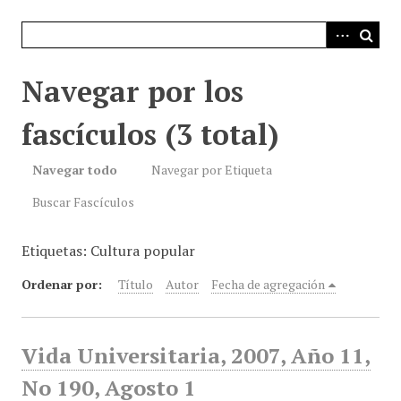
i
n
c
i
Navegar por los
p
a
fascículos (3 total)
l
Navegar todo
Navegar por Etiqueta
Buscar Fascículos
Etiquetas: Cultura popular
Ordenar por:
Título
Autor
Fecha de agregación
Vida Universitaria, 2007, Año 11,
No 190, Agosto 1