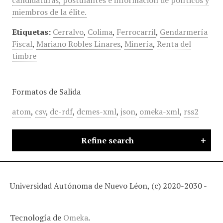
candidaturas, postulantes e información de políticos y
miembros de la élite.
Etiquetas:
Cerralvo
,
Colima
,
Ferrocarril
,
Gendarmería
Fiscal
,
Mariano Robles Linares
,
Minería
,
Renta del
timbre
Formatos de Salida
atom
,
csv
,
dc-rdf
,
dcmes-xml
,
json
,
omeka-xml
,
rss2
Refine search
Universidad Autónoma de Nuevo Léon, (c) 2020-2030 -
Tecnología de
Omeka
.