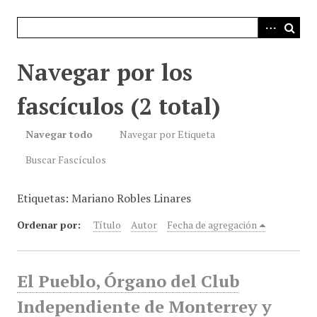
i
n
c
i
Navegar por los
p
a
fascículos (2 total)
l
Navegar todo
Navegar por Etiqueta
Buscar Fascículos
Etiquetas: Mariano Robles Linares
Ordenar por:
Título
Autor
Fecha de agregación
El Pueblo, Órgano del Club
Independiente de Monterrey y