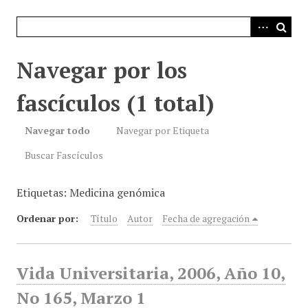
i
n
c
i
Navegar por los
p
a
fascículos (1 total)
l
Navegar todo
Navegar por Etiqueta
Buscar Fascículos
Etiquetas: Medicina genómica
Ordenar por:
Título
Autor
Fecha de agregación
Vida Universitaria, 2006, Año 10,
No 165, Marzo 1