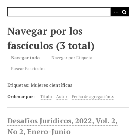
i
n
c
i
Navegar por los
p
a
fascículos (3 total)
l
Navegar todo
Navegar por Etiqueta
Buscar Fascículos
Etiquetas: Mujeres científicas
Ordenar por:
Título
Autor
Fecha de agregación
Desafíos Jurídicos, 2022, Vol. 2,
No 2, Enero-Junio