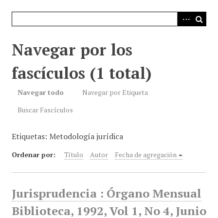
i
n
c
i
Navegar por los
p
a
fascículos (1 total)
l
Navegar todo
Navegar por Etiqueta
Buscar Fascículos
Etiquetas: Metodología jurídica
Ordenar por:
Título
Autor
Fecha de agregación
Jurisprudencia : Órgano Mensual
Biblioteca, 1992, Vol 1, No 4, Junio