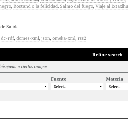
negro
,
Rostand o la felicidad
,
Salmo del fuego
,
Viaje al Ixtaxih
de Salida
,
dc-rdf
,
dcmes-xml
,
json
,
omeka-xml
,
rss2
Refine search
 búsqueda a ciertos campos
Fuente
Materia