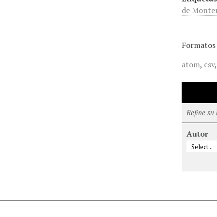
de Monte
Formatos 
atom
,
csv
Refine su
Autor