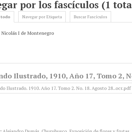
gar por los fascículos (1 tota
 todo
Navegar por Etiqueta
Buscar Fascículos
: Nicolás I de Montenegro
do Ilustrado, 1910, Año 17, Tomo 2, N
:
Alejandro Dumás
,
Churubusco
,
Exposición de flores y frutas
,