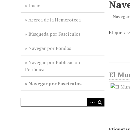
Nave
i
Inicio
n
Navegar
c
Acerca de la Hemeroteca
i
Etiquetas
p
Búsqueda por Fascículos
a
l
Navegar por Fondos
Navegar por Publicación
Periódica
El Mun
Navegar por Fascículos
Etiquetas