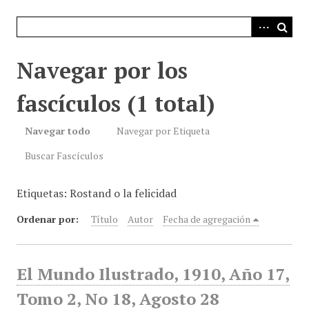
i
n
c
i
Navegar por los
p
a
fascículos (1 total)
l
Navegar todo
Navegar por Etiqueta
Buscar Fascículos
Etiquetas: Rostand o la felicidad
Ordenar por:
Título
Autor
Fecha de agregación
El Mundo Ilustrado, 1910, Año 17,
Tomo 2, No 18, Agosto 28