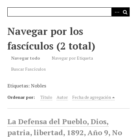
i
n
c
i
Navegar por los
p
a
fascículos (2 total)
l
Navegar todo
Navegar por Etiqueta
Buscar Fascículos
Etiquetas: Nobles
Ordenar por:
Título
Autor
Fecha de agregación
La Defensa del Pueblo, Dios,
patria, libertad, 1892, Año 9, No