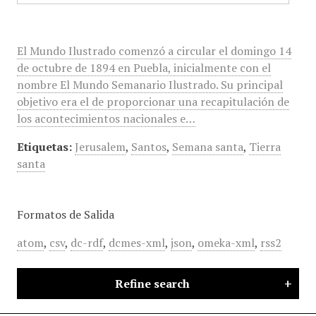
El Mundo Ilustrado comenzó a circular el domingo 14
de octubre de 1894 en Puebla, inicialmente con el
nombre El Mundo Semanario Ilustrado. Su principal
objetivo era el de proporcionar una recapitulación de
los acontecimientos nacionales e…
Etiquetas:
Jerusalem
,
Santos
,
Semana santa
,
Tierra
santa
Formatos de Salida
atom
,
csv
,
dc-rdf
,
dcmes-xml
,
json
,
omeka-xml
,
rss2
Refine search