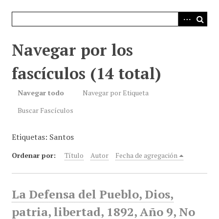
i
n
c
i
Navegar por los
p
a
fascículos (14 total)
l
Navegar todo
Navegar por Etiqueta
Buscar Fascículos
Etiquetas: Santos
Ordenar por:
Título
Autor
Fecha de agregación
La Defensa del Pueblo, Dios,
patria, libertad, 1892, Año 9, No