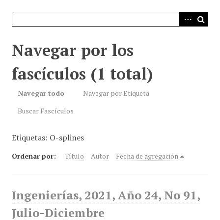
i
n
c
i
Navegar por los
p
a
fascículos (1 total)
l
Navegar todo
Navegar por Etiqueta
Buscar Fascículos
Etiquetas: O-splines
Ordenar por:
Título
Autor
Fecha de agregación
Ingenierías, 2021, Año 24, No 91,
Julio-Diciembre