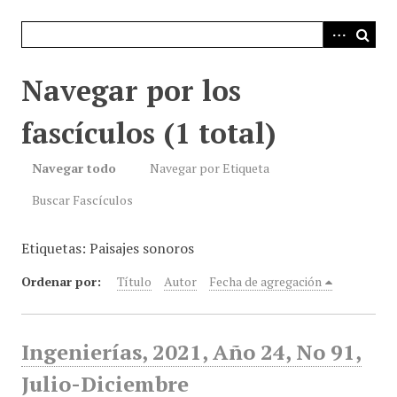
i
n
c
i
Navegar por los
p
a
fascículos (1 total)
l
Navegar todo
Navegar por Etiqueta
Buscar Fascículos
Etiquetas: Paisajes sonoros
Ordenar por:
Título
Autor
Fecha de agregación
Ingenierías, 2021, Año 24, No 91,
Julio-Diciembre