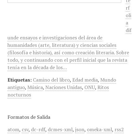
te
rf
oli
a
dif
unde ensayos e investigaciones del área de
humanidades (arte, literatura) y ciencias sociales
(filosofía e historia), así como creación literaria. Sobre
todo, y continuando con el perfil inicial que la revista
tenía en la década de los…
Etiquetas:
Camino del libro
,
Edad media
,
Mundo
antiguo
,
Música
,
Naciones Unidas
,
ONU
,
Ritos
nocturnos
Formatos de Salida
atom
,
csv
,
dc-rdf
,
dcmes-xml
,
json
,
omeka-xml
,
rss2