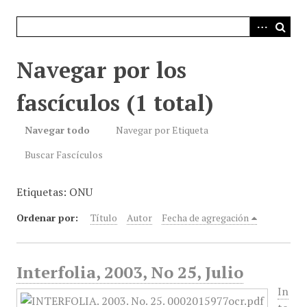
i
n
c
i
Navegar por los
p
a
fascículos (1 total)
l
Navegar todo
Navegar por Etiqueta
Buscar Fascículos
Etiquetas: ONU
Ordenar por:
Título
Autor
Fecha de agregación
Interfolia, 2003, No 25, Julio
In