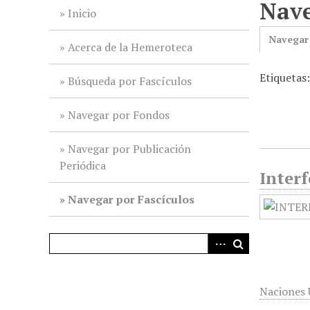
Nave
i
Inicio
n
Navegar
c
Acerca de la Hemeroteca
i
Etiquetas
p
Búsqueda por Fascículos
a
l
Navegar por Fondos
Navegar por Publicación
Periódica
Interf
Navegar por Fascículos
Naciones 