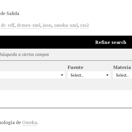
de Salida
,
dc-rdf
,
dcmes-xml
,
json
,
omeka-xml
,
rss2
Refine search
 búsqueda a ciertos campos
Fuente
Materia
nología de
Omeka
.