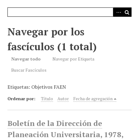
i
n
c
i
Navegar por los
p
a
fascículos (1 total)
l
Navegar todo
Navegar por Etiqueta
Buscar Fascículos
Etiquetas: Objetivos FAEN
Ordenar por:
Título
Autor
Fecha de agregación
Boletín de la Dirección de
Planeación Universitaria, 1978,