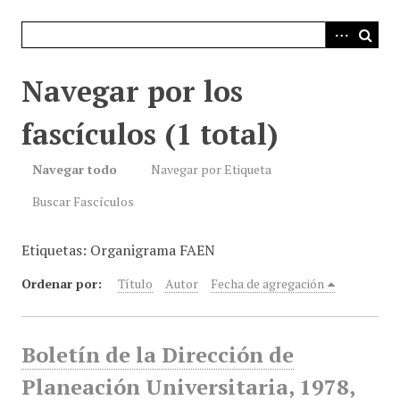
i
n
c
i
Navegar por los
p
a
fascículos (1 total)
l
Navegar todo
Navegar por Etiqueta
Buscar Fascículos
Etiquetas: Organigrama FAEN
Ordenar por:
Título
Autor
Fecha de agregación
Boletín de la Dirección de
Planeación Universitaria, 1978,