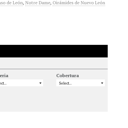
nso de León
,
Notre Dame
,
Oirámides de Nuevo León
eria
Cobertura