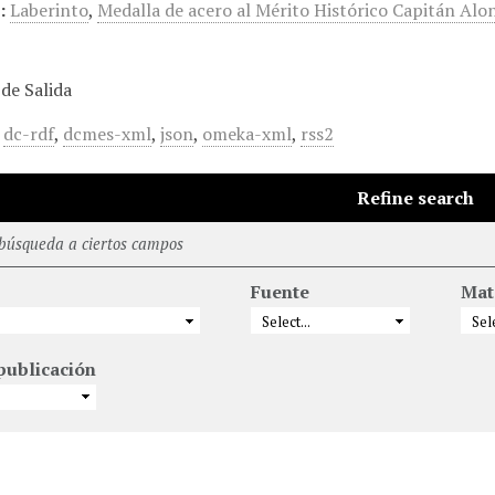
:
Laberinto
,
Medalla de acero al Mérito Histórico Capitán Alo
de Salida
,
dc-rdf
,
dcmes-xml
,
json
,
omeka-xml
,
rss2
Refine search
 búsqueda a ciertos campos
Fuente
Mat
publicación