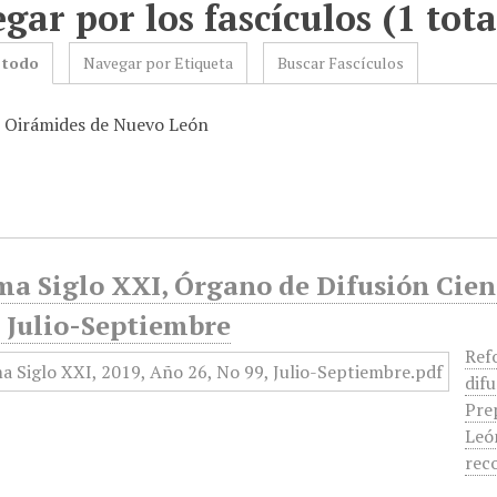
gar por los fascículos (1 tota
 todo
Navegar por Etiqueta
Buscar Fascículos
: Oirámides de Nuevo León
a Siglo XXI, Órgano de Difusión Cient
, Julio-Septiembre
Ref
difu
Pre
León
rec