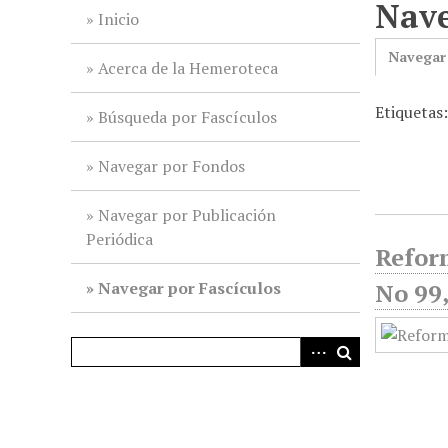
Nave
i
Inicio
n
Navegar
c
Acerca de la Hemeroteca
i
Etiquetas
p
Búsqueda por Fascículos
a
l
Navegar por Fondos
Navegar por Publicación
Periódica
Reform
Navegar por Fascículos
No 99