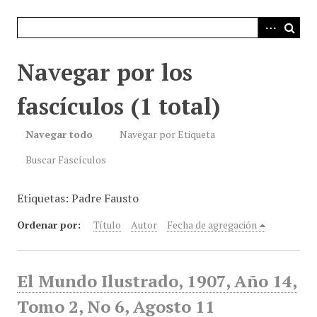
i
n
c
i
Navegar por los
p
a
fascículos (1 total)
l
Navegar todo
Navegar por Etiqueta
Buscar Fascículos
Etiquetas: Padre Fausto
Ordenar por:
Título
Autor
Fecha de agregación
El Mundo Ilustrado, 1907, Año 14,
Tomo 2, No 6, Agosto 11