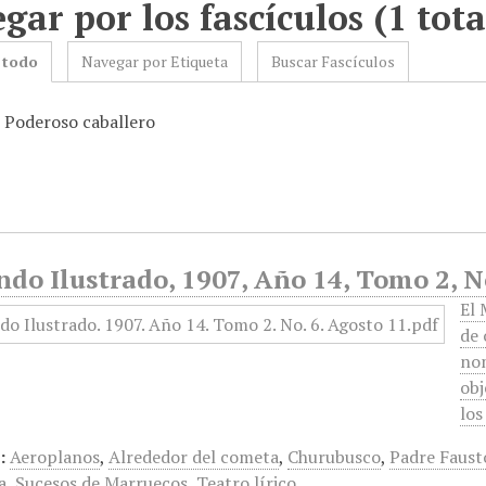
gar por los fascículos (1 tota
 todo
Navegar por Etiqueta
Buscar Fascículos
: Poderoso caballero
do Ilustrado, 1907, Año 14, Tomo 2, N
El 
de 
nom
obj
los
:
Aeroplanos
,
Alrededor del cometa
,
Churubusco
,
Padre Faust
a
,
Sucesos de Marruecos
,
Teatro lírico