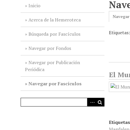
Nave
i
Inicio
n
Navegar
c
Acerca de la Hemeroteca
i
Etiquetas
p
Búsqueda por Fascículos
a
l
Navegar por Fondos
Navegar por Publicación
Periódica
El Mun
Navegar por Fascículos
Etiquetas
Magdalen