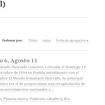
l)
Ordenar por:
Título
Autor
Fecha de agregación
o 6, Agosto 11
Mundo Ilustrado comenzó a circular el domingo 14
octubre de 1894 en Puebla, inicialmente con el
bre El Mundo Semanario Ilustrado. Su principal
etivo era el de proporcionar una recapitulación de
 acontecimientos nacionales e…
o
,
Planeta marte
,
Poderoso caballero
,
Río