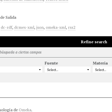
de Salida
,
dc-rdf
,
dcmes-xml
,
json
,
omeka-xml
,
rss2
Refine search
 búsqueda a ciertos campos
Fuente
Materia
nología de
Omeka
.