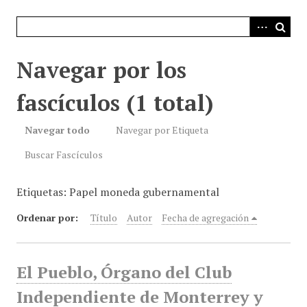
i
n
c
i
Navegar por los
p
a
fascículos (1 total)
l
Navegar todo
Navegar por Etiqueta
Buscar Fascículos
Etiquetas: Papel moneda gubernamental
Ordenar por:
Título
Autor
Fecha de agregación
El Pueblo, Órgano del Club
Independiente de Monterrey y