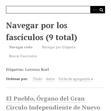
i
n
c
i
Navegar por los
p
a
fascículos (9 total)
l
Navegar todo
Navegar por Etiqueta
Buscar Fascículos
Etiquetas: Lorenzo Roel
Ordenar por:
Título
Autor
Fecha de agregación
El Pueblo, Órgano del Gran
Círculo Independiente de Nuevo