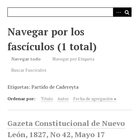
i
n
c
i
Navegar por los
p
a
fascículos (1 total)
l
Navegar todo
Navegar por Etiqueta
Buscar Fascículos
Etiquetas: Partido de Cadereyta
Ordenar por:
Título
Autor
Fecha de agregación
Gazeta Constitucional de Nuevo
León, 1827, No 42, Mayo 17