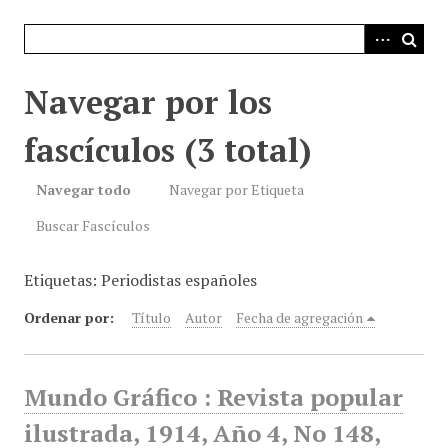
i
n
c
i
Navegar por los
p
a
fascículos (3 total)
l
Navegar todo
Navegar por Etiqueta
Buscar Fascículos
Etiquetas: Periodistas españoles
Ordenar por:
Título
Autor
Fecha de agregación
Mundo Gráfico : Revista popular
ilustrada, 1914, Año 4, No 148,