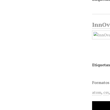
InnOv
Etiquetas
Formatos 
atom
,
csv