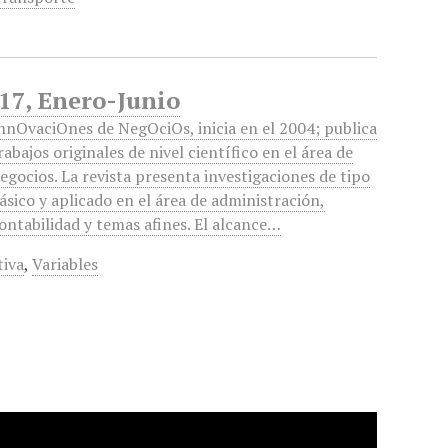
17, Enero-Junio
nnOvaciOnes de NegOciOs, inicia en el 2004; publica
rabajos originales de nivel científico en el área de
egocios. La revista presenta investigaciones de tipo
ásico y aplicado en el área de administración,
ontabilidad y temas afines. El alcance…
tiva
,
Variables