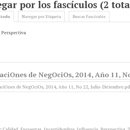
gar por los fascículos (2 tota
 todo
Navegar por Etiqueta
Buscar Fascículos
: Perspectiva
aciOnes de NegOciOs, 2014, Año 11, No
:
Calidad
,
Encuestas
,
Incertidumbre
,
Influencia
,
Perspectiva
,
T