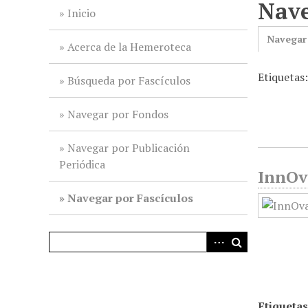
Nave
i
Inicio
n
Navegar
c
Acerca de la Hemeroteca
i
Etiquetas
p
Búsqueda por Fascículos
a
l
Navegar por Fondos
Navegar por Publicación
Periódica
InnOv
Navegar por Fascículos
Etiquetas