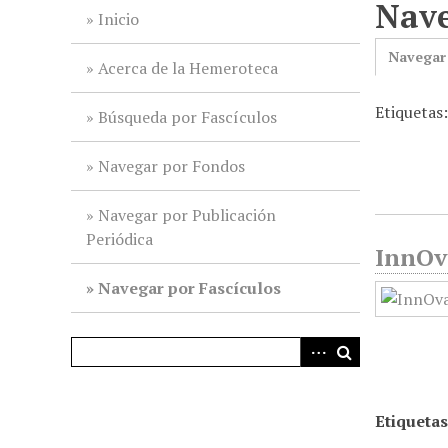
Nave
i
Inicio
n
Navegar
c
Acerca de la Hemeroteca
i
Etiquetas:
p
Búsqueda por Fascículos
a
l
Navegar por Fondos
Navegar por Publicación
Periódica
InnOv
Navegar por Fascículos
Etiquetas