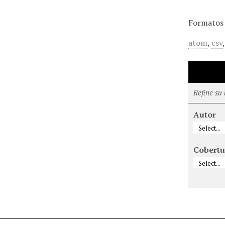
Formatos 
atom
,
csv
Refine su
Autor
Cobertu