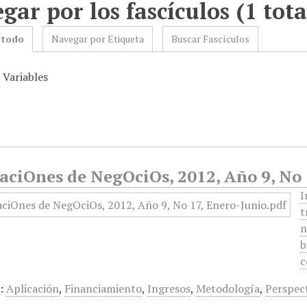
gar por los fascículos (1 tota
 todo
Navegar por Etiqueta
Buscar Fascículos
 Variables
aciOnes de NegOciOs, 2012, Año 9, No 
I
t
n
b
c
:
Aplicación
,
Financiamiento
,
Ingresos
,
Metodología
,
Perspec