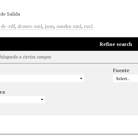
de Salida
,
dc-rdf
,
dcmes-xml
,
json
,
omeka-xml
,
rss2
Refine search
 búsqueda a ciertos campos
Fuente
ra