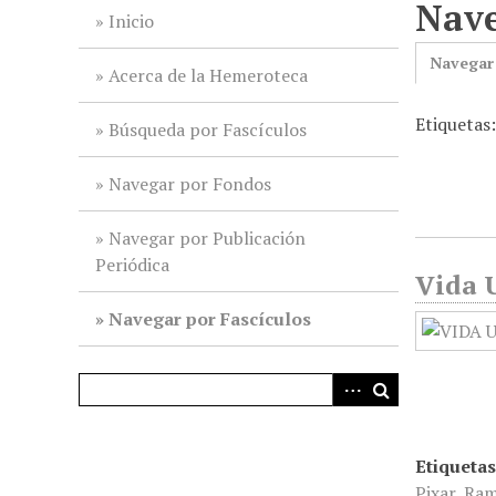
Nave
i
Inicio
n
Navegar
c
Acerca de la Hemeroteca
i
Etiquetas:
p
Búsqueda por Fascículos
a
l
Navegar por Fondos
Navegar por Publicación
Periódica
Vida U
Navegar por Fascículos
Etiquetas
Pixar
,
Ram