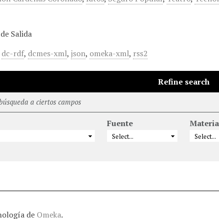
de Salida
,
dc-rdf
,
dcmes-xml
,
json
,
omeka-xml
,
rss2
Refine search
 búsqueda a ciertos campos
Fuente
Materia
nología de
Omeka
.