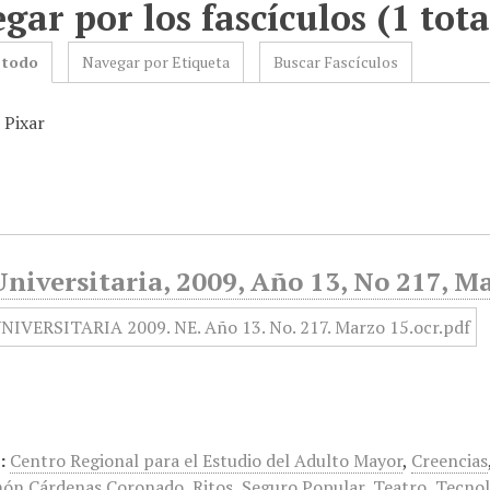
gar por los fascículos (1 tota
 todo
Navegar por Etiqueta
Buscar Fascículos
 Pixar
niversitaria, 2009, Año 13, No 217, M
:
Centro Regional para el Estudio del Adulto Mayor
,
Creencias
ón Cárdenas Coronado
,
Ritos
,
Seguro Popular
,
Teatro
,
Tecnol