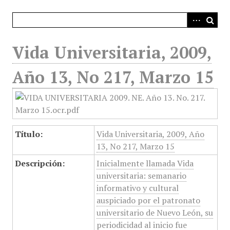
i
n
c
i
Vida Universitaria, 2009,
p
a
Año 13, No 217, Marzo 15
l
Título:
Vida Universitaria, 2009, Año
13, No 217, Marzo 15
Descripción:
Inicialmente llamada Vida
universitaria: semanario
informativo y cultural
auspiciado por el patronato
universitario de Nuevo León, su
periodicidad al inicio fue