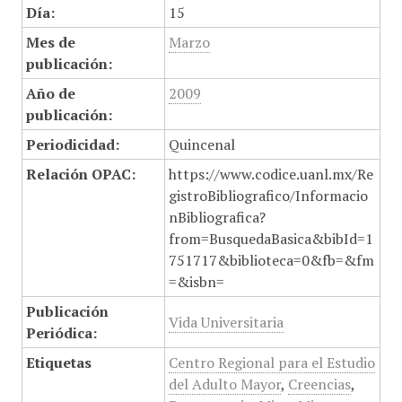
Día:
15
Mes de
Marzo
publicación:
Año de
2009
publicación:
Periodicidad:
Quincenal
Relación OPAC:
https://www.codice.uanl.mx/Re
gistroBibliografico/Informacio
nBibliografica?
from=BusquedaBasica&bibId=1
751717&biblioteca=0&fb=&fm
=&isbn=
Publicación
Vida Universitaria
Periódica:
Etiquetas
Centro Regional para el Estudio
del Adulto Mayor
,
Creencias
,