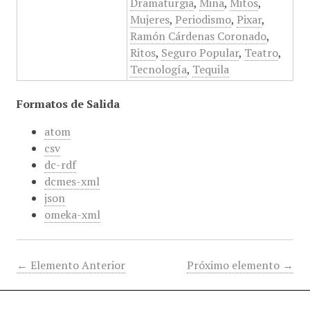
Dramaturgia
,
Mina
,
Mitos
,
Mujeres
,
Periodismo
,
Pixar
,
Ramón Cárdenas Coronado
,
Ritos
,
Seguro Popular
,
Teatro
,
Tecnología
,
Tequila
Formatos de Salida
atom
csv
dc-rdf
dcmes-xml
json
omeka-xml
← Elemento Anterior
Próximo elemento →