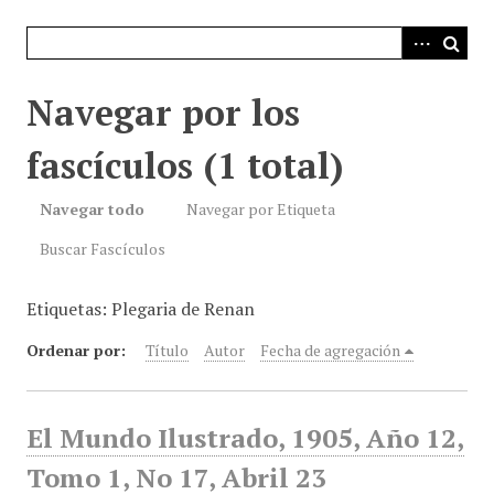
i
n
c
i
Navegar por los
p
a
fascículos (1 total)
l
Navegar todo
Navegar por Etiqueta
Buscar Fascículos
Etiquetas: Plegaria de Renan
Ordenar por:
Título
Autor
Fecha de agregación
El Mundo Ilustrado, 1905, Año 12,
Tomo 1, No 17, Abril 23