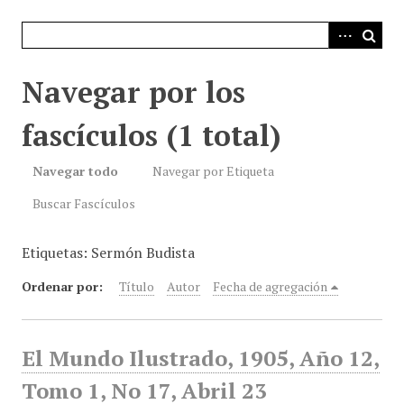
i
n
c
i
Navegar por los
p
a
fascículos (1 total)
l
Navegar todo
Navegar por Etiqueta
Buscar Fascículos
Etiquetas: Sermón Budista
Ordenar por:
Título
Autor
Fecha de agregación
El Mundo Ilustrado, 1905, Año 12,
Tomo 1, No 17, Abril 23