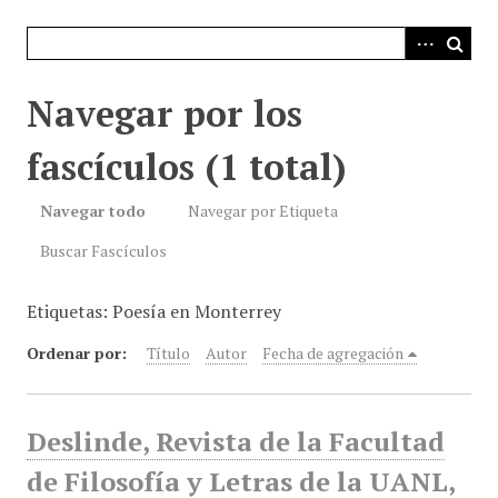
i
n
c
i
Navegar por los
p
a
fascículos (1 total)
l
Navegar todo
Navegar por Etiqueta
Buscar Fascículos
Etiquetas: Poesía en Monterrey
Ordenar por:
Título
Autor
Fecha de agregación
Deslinde, Revista de la Facultad
de Filosofía y Letras de la UANL,