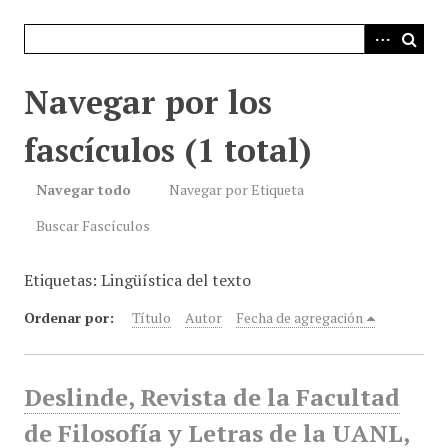
i
n
c
i
Navegar por los
p
a
fascículos (1 total)
l
Navegar todo
Navegar por Etiqueta
Buscar Fascículos
Etiquetas: Lingüística del texto
Ordenar por:
Título
Autor
Fecha de agregación
Deslinde, Revista de la Facultad
de Filosofía y Letras de la UANL,