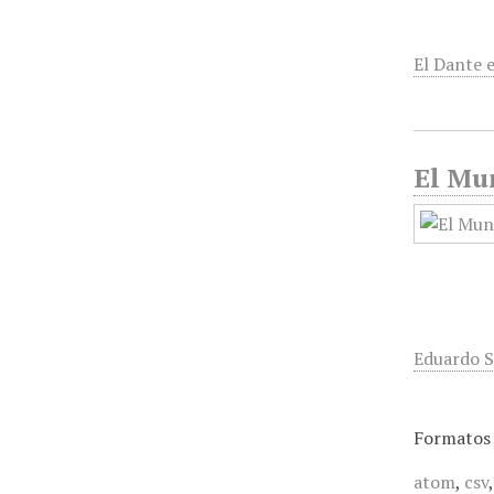
El Dante 
El Mu
Eduardo 
Formatos 
atom
,
csv