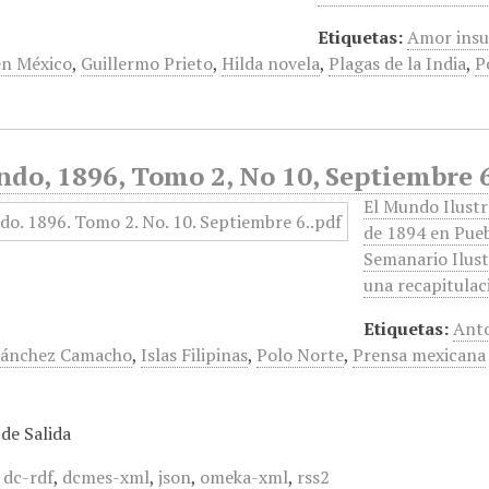
Etiquetas:
Amor insu
en México
,
Guillermo Prieto
,
Hilda novela
,
Plagas de la India
,
P
ndo, 1896, Tomo 2, No 10, Septiembre 
El Mundo Ilustr
de 1894 en Pueb
Semanario Ilust
una recapitulac
Etiquetas:
Ant
Sánchez Camacho
,
Islas Filipinas
,
Polo Norte
,
Prensa mexicana
de Salida
,
dc-rdf
,
dcmes-xml
,
json
,
omeka-xml
,
rss2