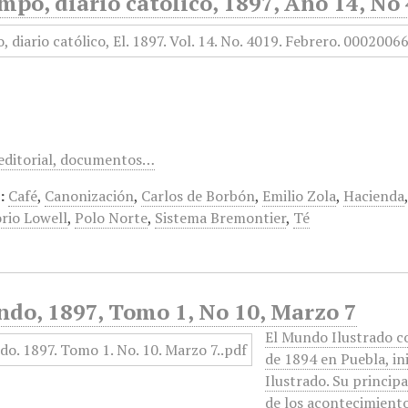
mpo, diario católico, 1897, Año 14, No
, editorial, documentos…
:
Café
,
Canonización
,
Carlos de Borbón
,
Emilio Zola
,
Hacienda
rio Lowell
,
Polo Norte
,
Sistema Bremontier
,
Té
ndo, 1897, Tomo 1, No 10, Marzo 7
El Mundo Ilustrado c
de 1894 en Puebla, i
Ilustrado. Su princip
de los acontecimient