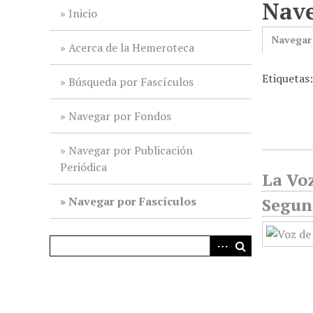
Nave
i
Inicio
n
Navegar
c
Acerca de la Hemeroteca
i
Etiquetas
p
Búsqueda por Fascículos
a
l
Navegar por Fondos
Navegar por Publicación
Periódica
La Voz
Navegar por Fascículos
Segun