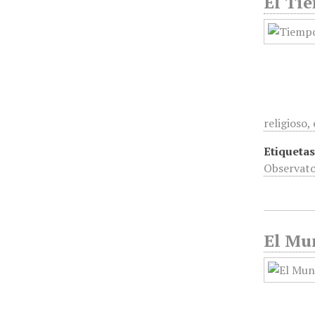
El Tie
religioso
Etiquetas
Observato
El Mu