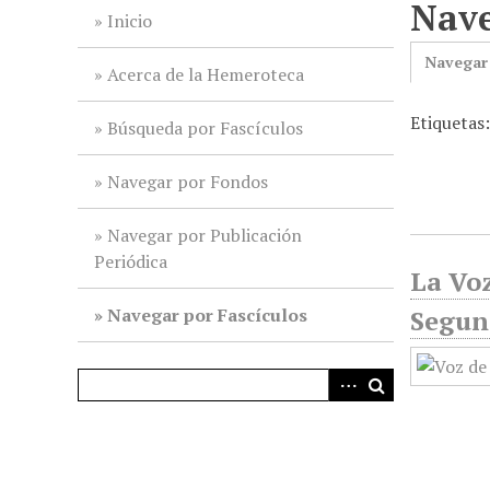
Nave
i
Inicio
n
Navegar
c
Acerca de la Hemeroteca
i
Etiquetas:
p
Búsqueda por Fascículos
a
l
Navegar por Fondos
Navegar por Publicación
Periódica
La Voz
Navegar por Fascículos
Segun