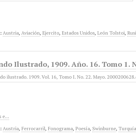
:
Austria
,
Aviación
,
Ejercito
,
Estados Unidos
,
León Tolstoi
,
Rus
do Ilustrado, 1909. Año. 16. Tomo 1. 
s e…
:
Austria
,
Ferrocarril
,
Fonograma
,
Poesía
,
Swinburne
,
Turquí