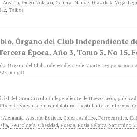
:
Austria
,
Diego Nolasco
,
General Manuel Díaz de la Vega
,
Leg
íaz
,
Talbot
blo, Órgano del Club Independiente d
Tercera Época, Año 3, Tomo 3, No 15, F
icial del Gran Círculo Independiente de Nuevo León, publicado
ítico de Nuevo León, candidaturas, postulantes e información 
:
Alemania
,
Austria
,
Boticas
,
Cólera asiático
,
Ferrocarriles
,
Hal
talia
,
Neurología
,
Obesidad
,
Poesía
,
Rusia Bélgica
,
Saturnino M