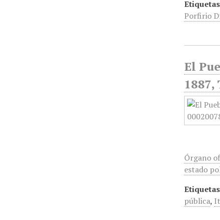
Etiquetas
Porfirio D
El Pue
1887, 
Órgano of
estado pol
Etiquetas
pública
,
I