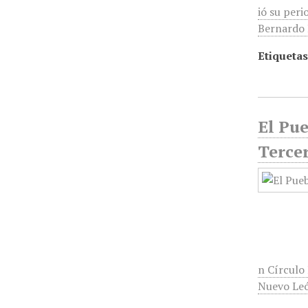
ió su peri
Bernardo R
Etiquetas
El Pu
Tercer
n Círculo
Nuevo Leó