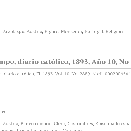
:
Arzobispo
,
Austria
,
Fígaro
,
Monseñor
,
Portugal
,
Religión
mpo, diario católico, 1893, Año 10, No 
tos…
:
Austria
,
Banco romano
,
Clero
,
Costumbres
,
Episcopado espa
ciones
,
Productos mexicanos
,
Vaticano