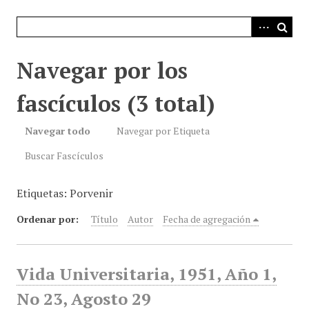
i
n
c
i
Navegar por los
p
a
fascículos (3 total)
l
Navegar todo
Navegar por Etiqueta
Buscar Fascículos
Etiquetas: Porvenir
Ordenar por:
Título
Autor
Fecha de agregación
Vida Universitaria, 1951, Año 1,
No 23, Agosto 29