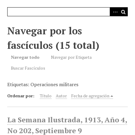
i
n
c
i
Navegar por los
p
a
fascículos (15 total)
l
Navegar todo
Navegar por Etiqueta
Buscar Fascículos
Etiquetas: Operaciones militares
Ordenar por:
Título
Autor
Fecha de agregación
La Semana Ilustrada, 1913, Año 4,
No 202, Septiembre 9