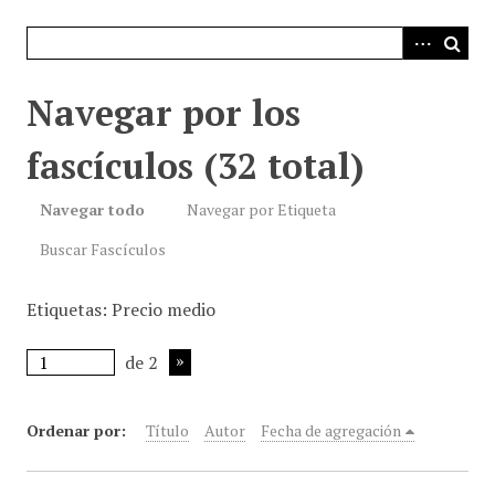
i
n
c
i
Navegar por los
p
a
fascículos (32 total)
l
Navegar todo
Navegar por Etiqueta
Buscar Fascículos
Etiquetas: Precio medio
de 2
Ordenar por:
Título
Autor
Fecha de agregación