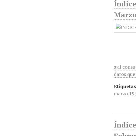
Índic
Marzo
s al cons
datos que 
Etiquetas
marzo 19
Índic
Febre