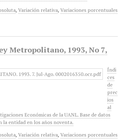
bsoluta
,
Variación relativa
,
Variaciones porcentuales
ey Metropolitano, 1993, No 7,
Índi
ces
de
prec
ios
al
tigaciones Económicas de la UANL. Base de datos
n la entidad en los años noventa.
bsoluta
,
Variación relativa
,
Variaciones porcentuales