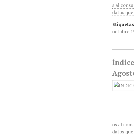
s al cons
datos que 
Etiquetas
octubre 1
Índic
Agost
os al con
datos que 