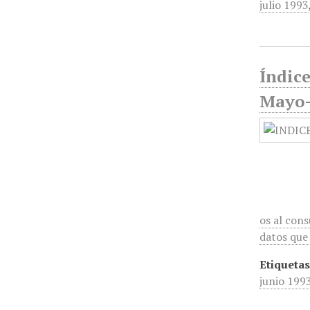
julio 1993
Índic
Mayo-
os al con
datos que 
Etiquetas
junio 199