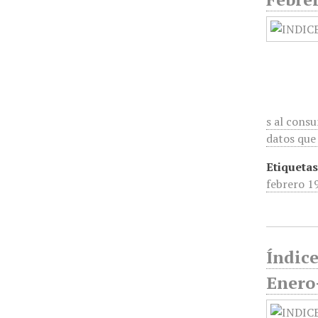
s al cons
datos que 
Etiquetas
febrero 1
Índic
Enero