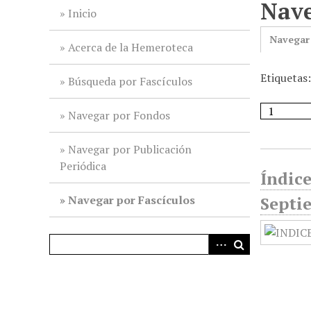
Nave
i
Inicio
n
Navegar
c
Acerca de la Hemeroteca
i
Etiquetas:
p
Búsqueda por Fascículos
a
l
Navegar por Fondos
Navegar por Publicación
Periódica
Índic
Navegar por Fascículos
Septi