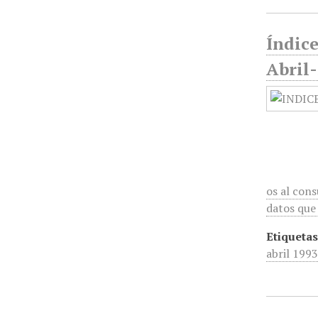
Índic
Abril
os al con
datos que 
Etiquetas
abril 199