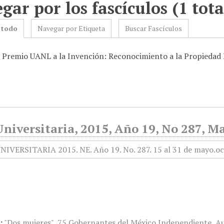
gar por los fascículos (1 tota
 todo
Navegar por Etiqueta
Buscar Fascículos
: Premio UANL a la Invención: Reconocimiento a la Propiedad 
niversitaria, 2015, Año 19, No 287, M
:
"Dos mujeres"
,
75 Gobernantes del México Independiente
,
Au