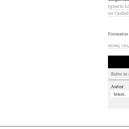
Ignacio L
en Ciudad
Formatos 
atom
,
csv
Refine su
Autor