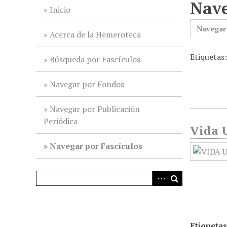
Nave
i
Inicio
n
Navegar
c
Acerca de la Hemeroteca
i
Etiquetas
p
Búsqueda por Fascículos
a
l
Navegar por Fondos
Navegar por Publicación
Periódica
Vida U
Navegar por Fascículos
Etiquetas