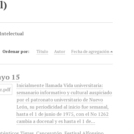
l)
Intelectual
Ordenar por:
Título
Autor
Fecha de agregación
ayo 15
Inicialmente llamada Vida universitaria:
semanario informativo y cultural auspiciado
por el patronato universitario de Nuevo
León, su periodicidad al inicio fue semanal,
hasta el 1 de junio de 1975, con el No 1262
cambia a docenal y es hasta el 1 de…
ténticos Tigres
,
Cancerotón
,
Festival Alfonsino
,