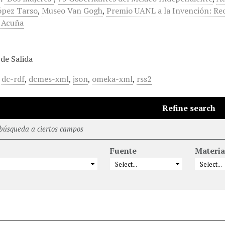
ópez Tarso
,
Museo Van Gogh
,
Premio UANL a la Invención: Rec
 Acuña
de Salida
,
dc-rdf
,
dcmes-xml
,
json
,
omeka-xml
,
rss2
Refine search
 búsqueda a ciertos campos
Fuente
Materia