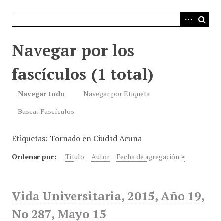
i
n
c
i
Navegar por los
p
a
fascículos (1 total)
l
Navegar todo
Navegar por Etiqueta
Buscar Fascículos
Etiquetas: Tornado en Ciudad Acuña
Ordenar por:
Título
Autor
Fecha de agregación
Vida Universitaria, 2015, Año 19,
No 287, Mayo 15